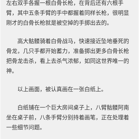
左右双手各握一根白骨长枪，在背后还有六根手
臂，其中五条手臂的手中都握着同样长枪，很明显
刚才的白骨长枪就是被空掉的手掷出去的。
高大骷髅骑着白骨战马，快速接近坠地垂死的
骨龙，几只手都开始蓄力，准备掷出更多白骨长枪
把骨龙击杀，看上去杀气浓郁，如同这世界唯一的
神。
以上画面，被认真画在一张白纸上。
白纸铺在一个巨大房间桌子上，八臂骷髅阿南
坐在桌子前，八条手臂分别持着画笔，正在处理着
一些细节问题。