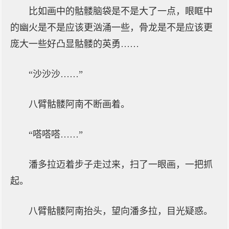
比如画中的骷髅脑袋是不是大了一点，眼眶中
的幽火是不是应该更汹涌一些，骨龙是不是应该更
庞大一些好凸显骷髅的英勇……
“沙沙沙……”
八臂骷髅阿南不断画着。
“嗒嗒嗒……”
潘多拉迈着步子走过来，扫了一眼画，一把抓
起。
八臂骷髅阿南抬头，望向潘多拉，目光疑惑。