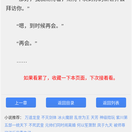
拜访你。”
“嗯，到时候再会。”
“再会。”
……
如果看累了，收藏一下本页面，下次接着看。
上一章
返回目录
返回列表
小说推荐：
万道龙皇
不灭剑体
冰火魔厨
乱世为王
天芳
神级陪玩
紫川第
五部一统天下
不死武皇
元帅们同时闹离婚
何以笙箫默
凤于九天
被师尊