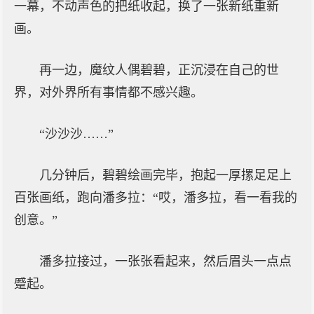
一幕，不动声色的把纸收起，换了一张新纸重新
画。
再一边，魔纹人偶碧碧，正沉浸在自己的世
界，对外界所有事情都不感兴趣。
“沙沙沙……”
几分钟后，碧碧绘画完毕，抱起一厚摞足足上
百张画纸，跑向潘多拉：“哎，潘多拉，看一看我的
创意。”
潘多拉接过，一张张看起来，然后眉头一点点
蹙起。